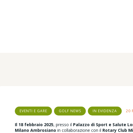
per conoscere e
includere
Home
Tutti gli articoli
Eventi e Gare
Autismo e golf: a Milano un seminario per...
EVENTI E GARE
GOLF NEWS
IN EVIDENZA
20 
Il 18 febbraio 2025
, presso il
Palazzo di Sport e Salute L
Milano Ambrosiano
in collaborazione con il
Rotary Club M