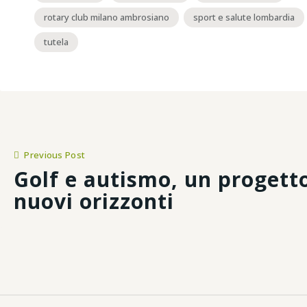
rotary club milano ambrosiano
sport e salute lombardia
tutela
Navigazione
Previous Post
Golf e autismo, un progett
articoli
nuovi orizzonti