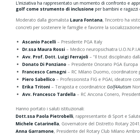
L’iniziativa ha rappresentato un momento di confronto e app
golf come strumento di inclusione
per bambini e ragazzi c
Moderato dalla giornalista
Laura Fontana
, l’incontro ha vis
concreti per sostenere le famiglie e favorire la socializzazione
Ascanio Pacelli
– Presidente PGA Italy
Dr.ssa Maura Rossi
– Medico neuropsichiatra U.O.N.P.I.A
Avv. Prof. Dott. Luigi Ferrajoli
– “Il trust disciplinato da
Donato Di Ponziano
– Presidente Onorario PGA Europa
Francesco Camagni
– RC Milano Duomo, coordinatore p
Piero Sabellico
– Professionista FIG e PGAI, ideatore co
Erika Tritoni
– Terapista e coordinatrice
Golf4Autism
Nord
Avv. Francesco Tardella
– RC Ancona Conero, Presiden
Hanno portato i saluti istituzionali:
Dott.ssa Paola Pietrobelli
, rappresentante di Sport e Salu
Michele Catarinella
, Governatore del Distretto Rotary 2041
Anna Garramone
, Presidente del Rotary Club Milano Ambros