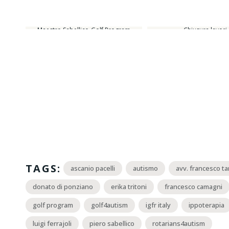
Maestro Sabellico-Golf Program
Chiusura lavori
TAGS:
ascanio pacelli
autismo
avv. francesco ta
donato di ponziano
erika tritoni
francesco camagni
golf program
golf4autism
igfr italy
ippoterapia
luigi ferrajoli
piero sabellico
rotarians4autism