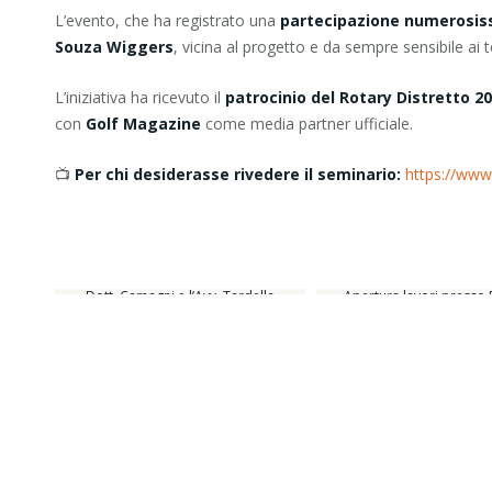
L’evento, che ha registrato una
partecipazione numerosis
Souza Wiggers
, vicina al progetto e da sempre sensibile ai t
L’iniziativa ha ricevuto il
patrocinio del Rotary Distretto 2
con
Golf Magazine
come media partner ufficiale.
📺
Per chi desiderasse rivedere il seminario:
https://ww
Dott. Camagni e l’Avv. Tardella
Apertura lavori presso
Sport e Salute Regione 