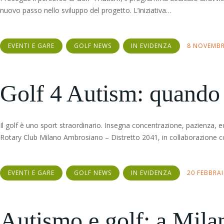
nuovo passo nello sviluppo del progetto. L’iniziativa…
EVENTI E GARE
GOLF NEWS
IN EVIDENZA
8 NOVEMBR
Golf 4 Autism: quando i
Il golf è uno sport straordinario. Insegna concentrazione, pazienza, 
Rotary Club Milano Ambrosiano – Distretto 2041, in collaborazione c
EVENTI E GARE
GOLF NEWS
IN EVIDENZA
20 FEBBRA
Autismo e golf: a Mila