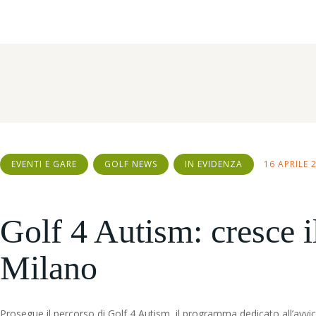
Home
Tutti gli articoli
Tag: rotary club milano ambrosiano
EVENTI E GARE
GOLF NEWS
IN EVIDENZA
16 APRILE 
Golf 4 Autism: cresce i
Milano
Prosegue il percorso di Golf 4 Autism, il programma dedicato all’avvic