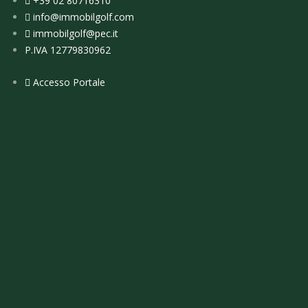
+39 02 80716310
info@immobilgolf.com
immobilgolf@pec.it
P.IVA 12779830962
Accesso Portale