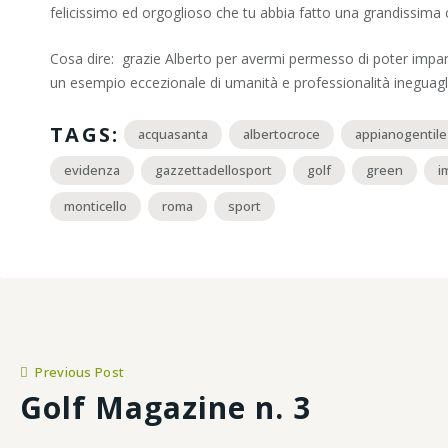
felicissimo ed orgoglioso che tu abbia fatto una grandissima c
Cosa dire: grazie Alberto per avermi permesso di poter impara
un esempio eccezionale di umanità e professionalità ineguagliabi
TAGS:
acquasanta
albertocroce
appianogentile
evidenza
gazzettadellosport
golf
green
i
monticello
roma
sport
Previous Post
Golf Magazine n. 3