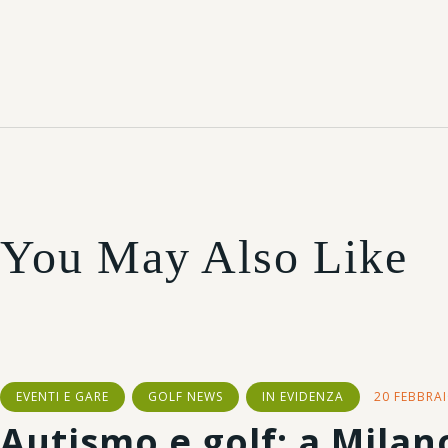
You May Also Like
EVENTI E GARE
GOLF NEWS
IN EVIDENZA
20 FEBBRA
Autismo e golf: a Milan