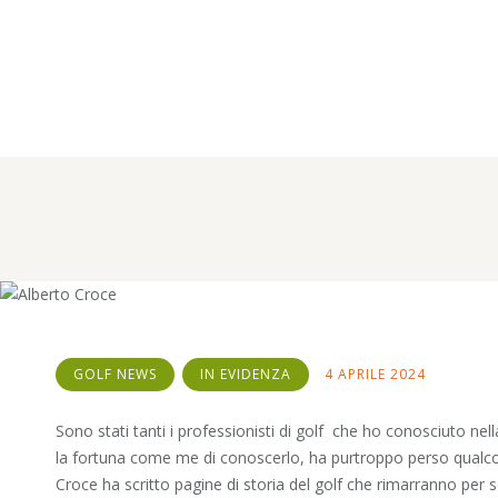
Leggenda
Home
Tutti gli articoli
Golf News
Gentlemen nel golf – Pensieri di una...
GOLF NEWS
IN EVIDENZA
4 APRILE 2024
Sono stati tanti i professionisti di golf che ho conosciuto ne
la fortuna come me di conoscerlo, ha purtroppo perso qualcosa
Croce ha scritto pagine di storia del golf che rimarranno per 