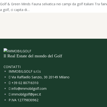
Golf & Green Minds Fauna selvatica nei campi da golf italiani Tra fair
a golf, ci capita di…
Il Real Estate del mondo del Golf
CONTATTI
IMMOBILGOLF s.r.l.s
Via Raffaello Sanzio, 30 20149 Milano
+39 02 80716310
info@immobilgolf.com
immobilgolf@pec.it
P.IVA 12779830962