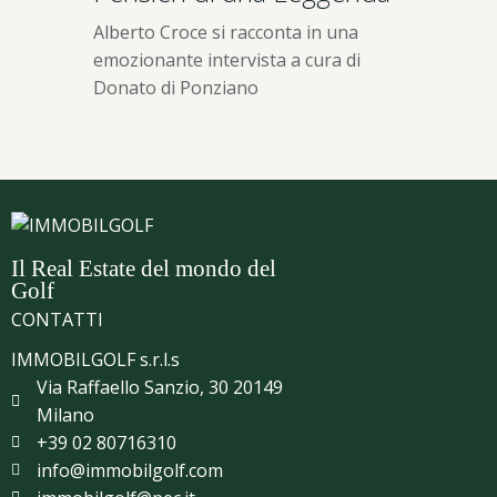
Alberto Croce si racconta in una
emozionante intervista a cura di
Donato di Ponziano
Il Real Estate del mondo del
Golf
CONTATTI
IMMOBILGOLF s.r.l.s
Via Raffaello Sanzio, 30 20149
Milano
+39 02 80716310
info@immobilgolf.com