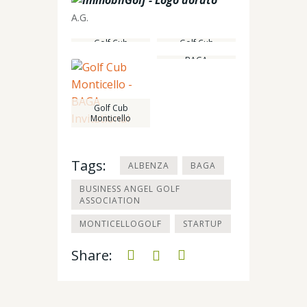
A.G.
Golf Cub
Golf Cub
Monticello
Monticello
BAGA
Invitational
seconda
tappa:Golf Club
Bergamo
Golf Cub
L’Albenza
Monticello
Tags:
ALBENZA
BAGA
BUSINESS ANGEL GOLF
ASSOCIATION
MONTICELLOGOLF
STARTUP
Share: