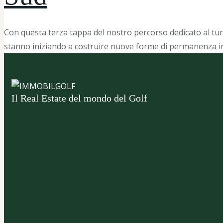
Con questa terza tappa del nostro percorso dedicato al turis
stanno iniziando a costruire nuove forme di permanenza int
Il Real Estate del mondo del Golf