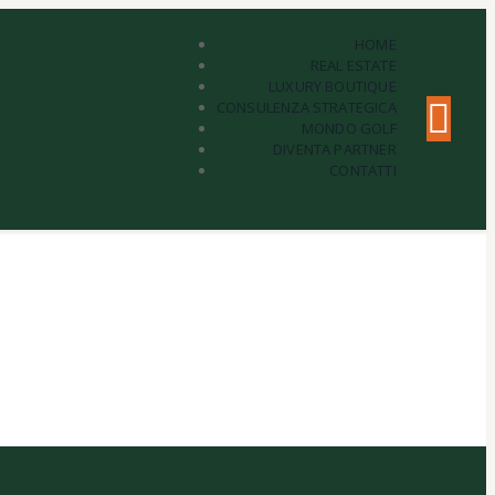
HOME
REAL ESTATE
LUXURY BOUTIQUE
CONSULENZA STRATEGICA
MONDO GOLF
DIVENTA PARTNER
CONTATTI
neo