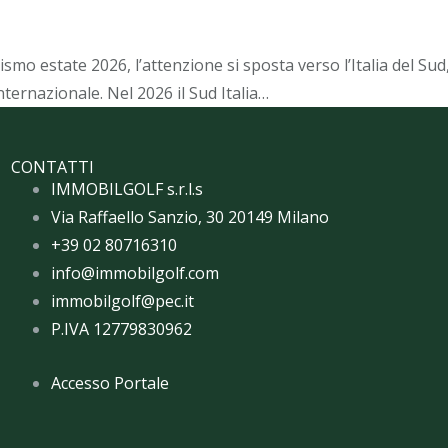
mo estate 2026, l’attenzione si sposta verso l’Italia del Sud,
ernazionale. Nel 2026 il Sud Italia…
CONTATTI
IMMOBILGOLF s.r.l.s
Via Raffaello Sanzio, 30 20149 Milano
+39 02 80716310
info@immobilgolf.com
immobilgolf@pec.it
P.IVA 12779830962
Accesso Portale