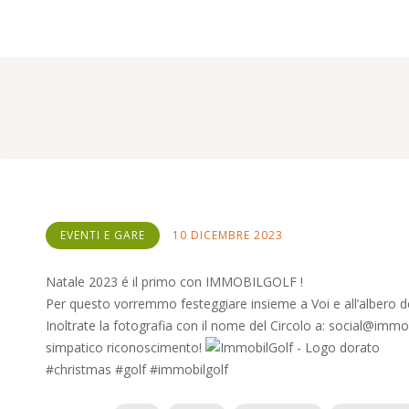
Home
Tutti gli articoli
Eventi e Gare
L’albero più bello è nel tuo Circolo?
EVENTI E GARE
10 DICEMBRE 2023
Natale 2023 é il primo con IMMOBILGOLF !
Per questo vorremmo festeggiare insieme a Voi e all’albero del 
Inoltrate la fotografia con il nome del Circolo a: social@immo
simpatico riconoscimento!
#christmas #golf #immobilgolf