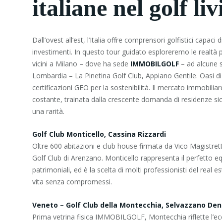
italiane nel golf li
Dall’ovest all’est, l’Italia offre comprensori golfistici capaci 
investimenti. In questo tour guidato esploreremo le realtà pi
vicini a Milano – dove ha sede
IMMOBILGOLF
– ad alcune s
Lombardia – La Pinetina Golf Club, Appiano Gentile. Oasi di 
certificazioni GEO per la sostenibilità. Il mercato immobili
costante, trainata dalla crescente domanda di residenze sicu
una rarità.
Golf Club Monticello, Cassina Rizzardi
Oltre 600 abitazioni e club house firmata da Vico Magistrett
Golf Club di Arenzano. Monticello rappresenta il perfetto equ
patrimoniali, ed è la scelta di molti professionisti del real 
vita senza compromessi.
Veneto – Golf Club della Montecchia, Selvazzano Den
Prima vetrina fisica IMMOBILGOLF, Montecchia riflette l’eccell