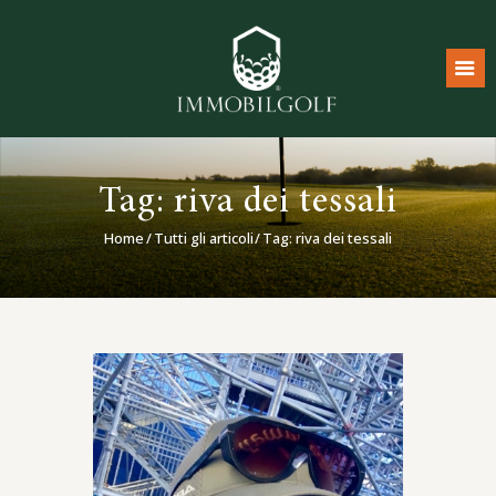
Home
Tag: riva dei tessali
Real Estate
Home
Tutti gli articoli
Tag: riva dei tessali
Luxury Boutique
Consulenza Strategica
Mondo Golf
Diventa Partner
Contatti