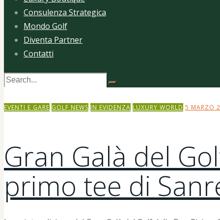
Consulenza Strategica
Mondo Golf
Diventa Partner
Contatti
EVENTI E GARE
GOLF NEWS
IN EVIDENZA
LUXURY WORLD
5 MARZO 
Gran Galà del Golf
primo tee di San