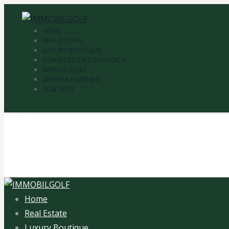
HOME
REAL ESTATE
LUXURY BOUTIQUE
CONSULENZA STRATEGICA
MONDO GOLF
DIVENTA PARTNER
CONTATTI
Tag: Porto 
Home
Tutti gli articoli
Tag: Porto Carlo Riva
Home
Real Estate
Luxury Boutique