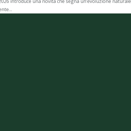
 2026 introduce una novità che segna un’evoluzione naturale d
nente…