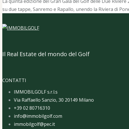
La quinta edizione del Gran Galà del Golf delle Due Riviere
su due tappe, Sanremo e Rapallo, unendo la Riviera di Po
Il Real Estate del mondo del Golf
CONTATTI
IMMOBILGOLF s.r.l.s
Via Raffaello Sanzio, 30 20149 Milano
+39 02 80716310
info@immobilgolf.com
immobilgolf@pec.it