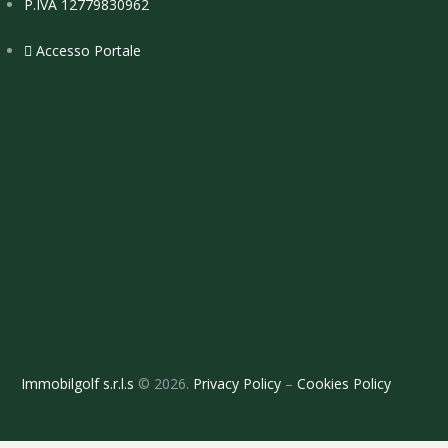
P.IVA 12779830962
Accesso Portale
Immobilgolf s.r.l.s
© 2026.
Privacy Policy
–
Cookies Policy