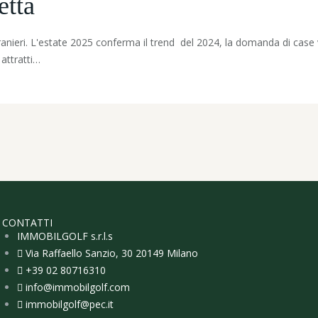
etta
stranieri. L'estate 2025 conferma il trend del 2024, la domanda di case 
 attratti…
CONTATTI
IMMOBILGOLF s.r.l.s
Via Raffaello Sanzio, 30 20149 Milano
+39 02 80716310
info@immobilgolf.com
immobilgolf@pec.it