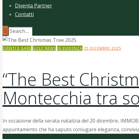
Diventa Partner
Contatti
EVENTI E GARE
GOLF NEWS
IN EVIDENZA
25 DICEMBRE 2025
“The Best Christm
Montecchia tra sos
In occasione della serata natalizia del 20 dicembre, IMMOBI
appuntamento che ha saputo coniugare eleganza, convivialit