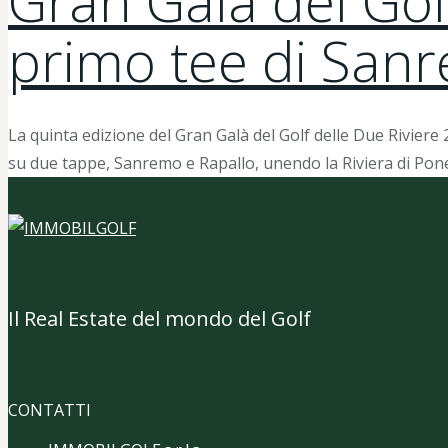
Gran Galà del Golf
primo tee di San
La quinta edizione del Gran Galà del Golf delle Due Riviere
su due tappe, Sanremo e Rapallo, unendo la Riviera di Po
Il Real Estate del mondo del Golf
CONTATTI