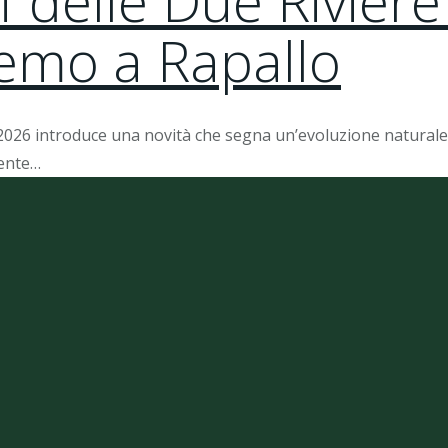
 delle Due Riviere
remo a Rapallo
 2026 introduce una novità che segna un’evoluzione naturale d
nente…