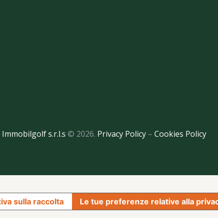
Immobilgolf s.r.l.s
© 2026.
Privacy Policy
–
Cookies Policy
iva sulla raccolta
Le tue preferenze relative alla priva