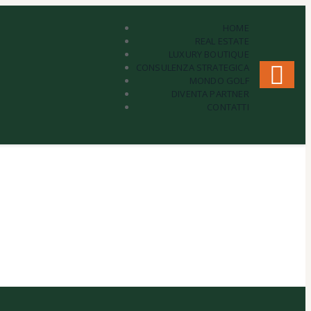
HOME
REAL ESTATE
LUXURY BOUTIQUE
CONSULENZA STRATEGICA
MONDO GOLF
DIVENTA PARTNER
CONTATTI