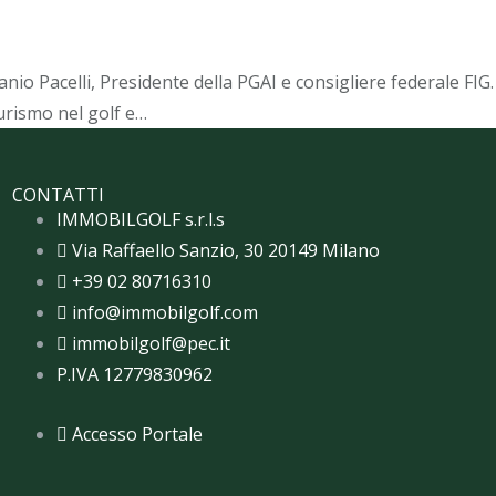
io Pacelli, Presidente della PGAI e consigliere federale FIG.
turismo nel golf e…
CONTATTI
IMMOBILGOLF s.r.l.s
Via Raffaello Sanzio, 30 20149 Milano
+39 02 80716310
info@immobilgolf.com
immobilgolf@pec.it
P.IVA 12779830962
Accesso Portale