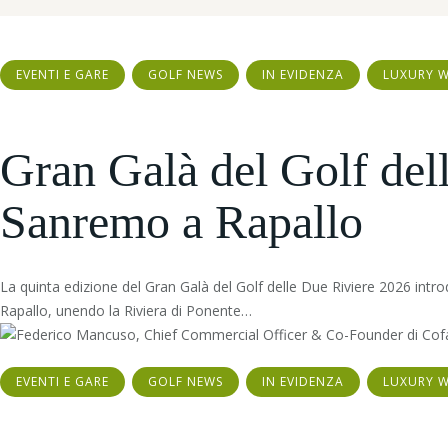
EVENTI E GARE
GOLF NEWS
IN EVIDENZA
LUXURY 
Gran Galà del Golf dell
Sanremo a Rapallo
La quinta edizione del Gran Galà del Golf delle Due Riviere 2026 intr
Rapallo, unendo la Riviera di Ponente…
EVENTI E GARE
GOLF NEWS
IN EVIDENZA
LUXURY 