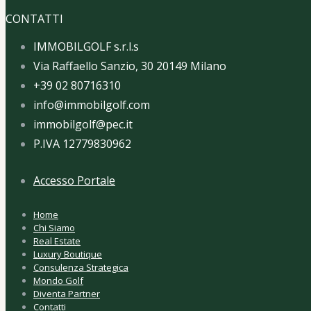
CONTATTI
IMMOBILGOLF s.r.l.s
Via Raffaello Sanzio, 30 20149 Milano
+39 02 80716310
info@immobilgolf.com
immobilgolf@pec.it
P.IVA 12779830962
Accesso Portale
Home
Chi Siamo
Real Estate
Luxury Boutique
Consulenza Strategica
Mondo Golf
Diventa Partner
Contatti