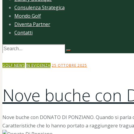
Consulenza Strategica
Mondo Golf
Diventa Partner
Contatti
GOLF NEWS
IN EVIDENZA
25 OTTOBRE 2025
Nove buche con
Nove buche con DONATO DI PONZIANO. Quando si parla del g
Caratteristiche che lo hanno portato a raggiungere tragu