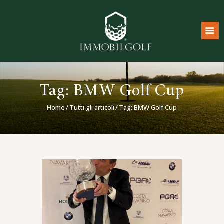
Home
Tag: BMW Golf Cup
Real Estate
Home
Tutti gli articoli
Tag: BMW Golf Cup
Luxury Boutique
Consulenza Strategica
Mondo Golf
Diventa Partner
Contatti